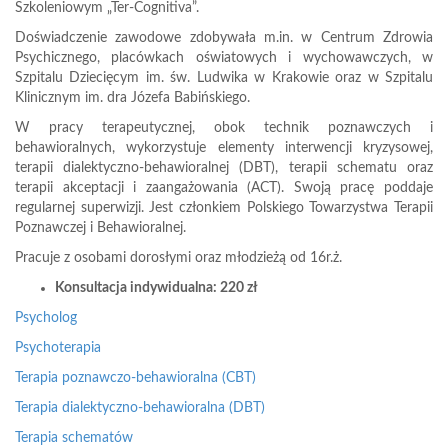
Szkoleniowym „Ter-Cognitiva”.
Doświadczenie zawodowe zdobywała m.in. w Centrum Zdrowia
Psychicznego, placówkach oświatowych i wychowawczych, w
Szpitalu Dziecięcym im. św. Ludwika w Krakowie oraz w Szpitalu
Klinicznym im. dra Józefa Babińskiego.
W pracy terapeutycznej, obok technik poznawczych i
behawioralnych, wykorzystuje elementy interwencji kryzysowej,
terapii dialektyczno-behawioralnej (DBT), terapii schematu oraz
terapii akceptacji i zaangażowania (ACT). Swoją pracę poddaje
regularnej superwizji. Jest członkiem Polskiego Towarzystwa Terapii
Poznawczej i Behawioralnej.
Pracuje z osobami dorosłymi oraz młodzieżą od 16r.ż.
Konsultacja indywidualna: 220 zł
Psycholog
Psychoterapia
Terapia poznawczo-behawioralna (CBT)
Terapia dialektyczno-behawioralna (DBT)
Terapia schematów