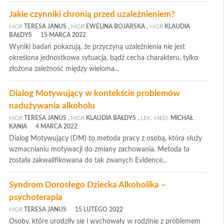
Jakie czynniki chronią przed uzależnieniem?
MGR
TERESA JANUS
,
MGR
EWELINA BOJARSKA
,
MGR
KLAUDIA
BAŁDYS
15 MARCA 2022
Wyniki badań pokazują, że przyczyną uzależnienia nie jest
określona jednostkowa sytuacja, bądź cecha charakteru, tylko
złożona zależność między wieloma...
Dialog Motywujący w kontekście problemów
nadużywania alkoholu
MGR
TERESA JANUS
,
MGR
KLAUDIA BAŁDYS
,
LEK. MED.
MICHAŁ
KANIA
4 MARCA 2022
Dialog Motywujący (DM) to metoda pracy z osobą, która służy
wzmacnianiu motywacji do zmiany zachowania. Metoda ta
została zakwalifikowana do tak zwanych Evidence...
Syndrom Dorosłego Dziecka Alkoholika –
psychoterapia
MGR
TERESA JANUS
15 LUTEGO 2022
Osoby, które urodziły się i wychowały w rodzinie z problemem