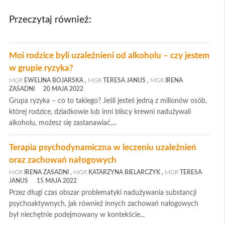
Przeczytaj również:
Moi rodzice byli uzależnieni od alkoholu – czy jestem
w grupie ryzyka?
MGR
EWELINA BOJARSKA
,
MGR
TERESA JANUS
,
MGR
IRENA
ZASADNI
20 MAJA 2022
Grupa ryzyka – co to takiego? Jeśli jesteś jedną z milionów osób,
której rodzice, dziadkowie lub inni bliscy krewni nadużywali
alkoholu, możesz się zastanawiać,...
Terapia psychodynamiczna w leczeniu uzależnień
oraz zachowań nałogowych
MGR
IRENA ZASADNI
,
MGR
KATARZYNA BIELARCZYK
,
MGR
TERESA
JANUS
15 MAJA 2022
Przez długi czas obszar problematyki nadużywania substancji
psychoaktywnych, jak również innych zachowań nałogowych
był niechętnie podejmowany w kontekście...