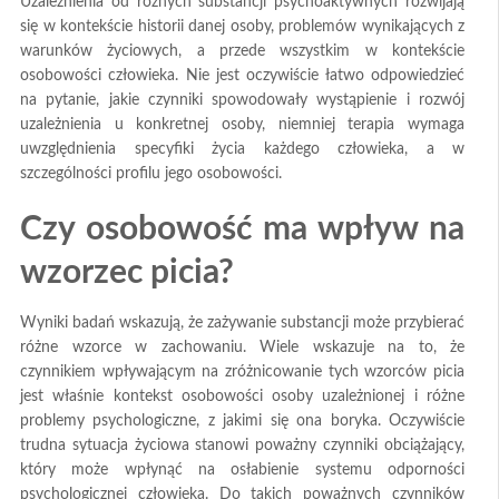
Uzależnienia od różnych substancji psychoaktywnych rozwijają
się w kontekście historii danej osoby, problemów wynikających z
warunków życiowych, a przede wszystkim w kontekście
osobowości człowieka. Nie jest oczywiście łatwo odpowiedzieć
na pytanie, jakie czynniki spowodowały wystąpienie i rozwój
uzależnienia u konkretnej osoby, niemniej terapia wymaga
uwzględnienia specyfiki życia każdego człowieka, a w
szczególności profilu jego osobowości.
Czy osobowość ma wpływ na
wzorzec picia?
Wyniki badań wskazują, że zażywanie substancji może przybierać
różne wzorce w zachowaniu. Wiele wskazuje na to, że
czynnikiem wpływającym na zróżnicowanie tych wzorców picia
jest właśnie kontekst osobowości osoby uzależnionej i różne
problemy psychologiczne, z jakimi się ona boryka. Oczywiście
trudna sytuacja życiowa stanowi poważny czynniki obciążający,
który może wpłynąć na osłabienie systemu odporności
psychologicznej człowieka. Do takich poważnych czynników