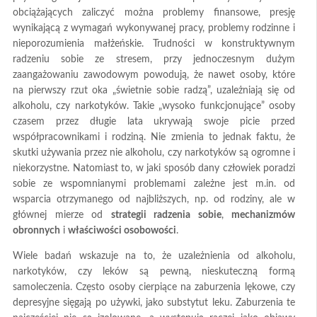
obciążających zaliczyć można problemy finansowe, presję
wynikającą z wymagań wykonywanej pracy, problemy rodzinne i
nieporozumienia małżeńskie. Trudności w konstruktywnym
radzeniu sobie ze stresem, przy jednoczesnym dużym
zaangażowaniu zawodowym powodują, że nawet osoby, które
na pierwszy rzut oka „świetnie sobie radzą”, uzależniają się od
alkoholu, czy narkotyków. Takie „wysoko funkcjonujące” osoby
czasem przez długie lata ukrywają swoje picie przed
współpracownikami i rodziną. Nie zmienia to jednak faktu, że
skutki używania przez nie alkoholu, czy narkotyków są ogromne i
niekorzystne. Natomiast to, w jaki sposób dany człowiek poradzi
sobie ze wspomnianymi problemami zależne jest m.in. od
wsparcia otrzymanego od najbliższych, np. od rodziny, ale w
głównej mierze od
strategii radzenia sobie
,
mechanizmów
obronnych
i
właściwości osobowości
.
Wiele badań wskazuje na to, że uzależnienia od alkoholu,
narkotyków, czy leków są pewną, nieskuteczną formą
samoleczenia. Często osoby cierpiące na zaburzenia lękowe, czy
depresyjne sięgają po używki, jako substytut leku. Zaburzenia te