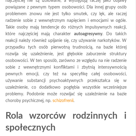
najczęściej nie są izolowane, a występują raczej jako objawy
powiązane z pewnym typem osobowości. Dla innej grupy osób
problemem znowu nie jest tylko smutek, czy lęk, ale raczej
radzenie sobie z wewnętrznym napięciem i emocjami w ogóle.
Takie osoby mają tendencje do różnych impulsywnych reakcji,
które najczęściej mają charakter
autoagresywny
. Do takich
reakcji należy również upijanie się, czy używanie narkotyków. W
przypadku tych osób pierwotną trudnością, na bazie której
rozwija się uzależnienie, jest głębokie zaburzenie struktury
osobowości. W ten sposób, zarówno ze względu na nie radzenie
sobie z wewnętrznymi konfliktami i zbytnią intensywnością
pewnych emocji, czy też na specyfikę całej osobowości,
używanie substancji psychoaktywnych przekształca się w
uzależnienie, co dodatkowo pogłębia wszystkie wcześniejsze
problemy. Podobnie może rozwijać się uzależnienie na bazie
choroby psychicznej, np.
schizofrenii
.
Rola wzorców rodzinnych i
społecznych